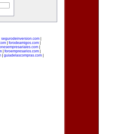
|
segurodeinversion.com
|
.com
|
forodeamigos.com
|
ionesempresariales.com
|
m
|
foroempresarios.com
|
m
|
guiadelascompras.com
|