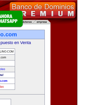
no.com
 puesto en Venta
LINO.COM
o.com
pleo
ta!
o.com
tas