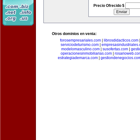
Precio Ofrecido $
Otros dominios en venta:
forosempresariales.com
|
librosdidacticos.com
serviciodeturismo.com
|
empresasindustriales
modelomasculino.com
|
susofertas.com
|
gest
operacionesinmobiliarias.com
|
rosarioweb.co
estrategiademarca.com
|
gestiondenegocios.co