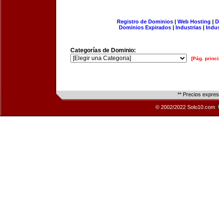
Registro de Dominios
|
Web Hosting
|
D
Dominios Expirados
|
Industrias
|
Indu
Categorías de Dominio:
[Pág. princi
** Precios expre
© 2002/2022 Solo10.com