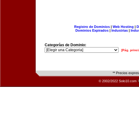
Registro de Dominios
|
Web Hosting
|
D
Dominios Expirados
|
Industrias
|
Indu
Categorías de Dominio:
[Pág. princi
** Precios expre
© 2002/2022 Solo10.com