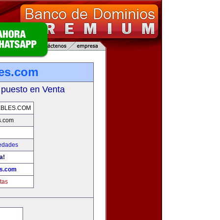
es.com
 puesto en Venta
EBLES.COM
s.com
iedades
a!
es.com
tas