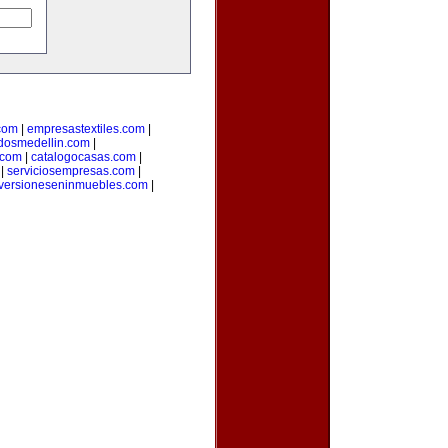
.com
|
empresastextiles.com
|
adosmedellin.com
|
.com
|
catalogocasas.com
|
|
serviciosempresas.com
|
versioneseninmuebles.com
|