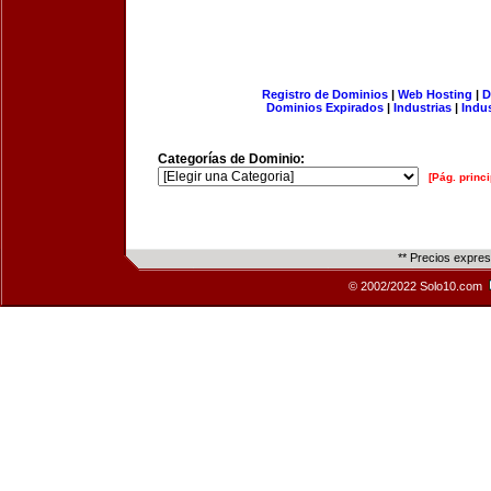
Registro de Dominios
|
Web Hosting
|
D
Dominios Expirados
|
Industrias
|
Indu
Categorías de Dominio:
[Pág. princi
** Precios expre
© 2002/2022 Solo10.com