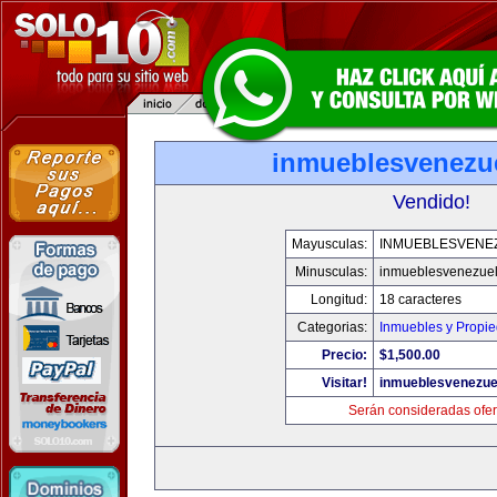
inmueblesvenezu
Vendido!
Mayusculas:
INMUEBLESVENE
Minusculas:
inmueblesvenezue
Longitud:
18 caracteres
Categorias:
Inmuebles y Propi
Precio:
$1,500.00
Visitar!
inmueblesvenezue
Serán consideradas ofer