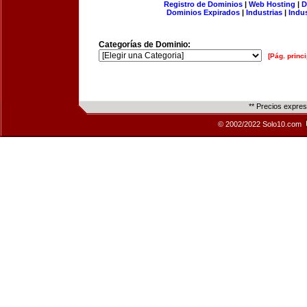
Registro de Dominios
|
Web Hosting
|
D
Dominios Expirados
|
Industrias
|
Indu
Categorías de Dominio:
[Pág. princi
** Precios expre
© 2002/2022 Solo10.com