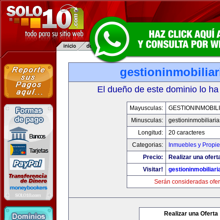
gestioninmobilia
El dueño de este dominio lo ha
Mayusculas:
GESTIONINMOBIL
Minusculas:
gestioninmobiliari
Longitud:
20 caracteres
Categorias:
Inmuebles y Propi
Precio:
Realizar una ofert
Visitar!
gestioninmobiliar
Serán consideradas ofer
Realizar una Oferta