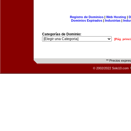
Registro de Dominios
|
Web Hosting
|
D
Dominios Expirados
|
Industrias
|
Indu
Categorías de Dominio:
[Pág. princi
** Precios expre
© 2002/2022 Solo10.com