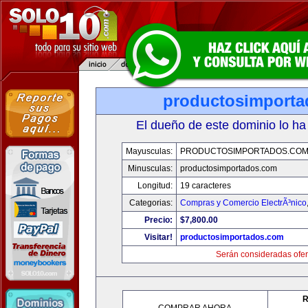
productosimport
El dueño de este dominio lo ha
Mayusculas:
PRODUCTOSIMPORTADOS.CO
Minusculas:
productosimportados.com
Longitud:
19 caracteres
Categorias:
Compras y Comercio ElectrÃ³nico
Precio:
$7,800.00
Visitar!
productosimportados.com
Serán consideradas ofer
R