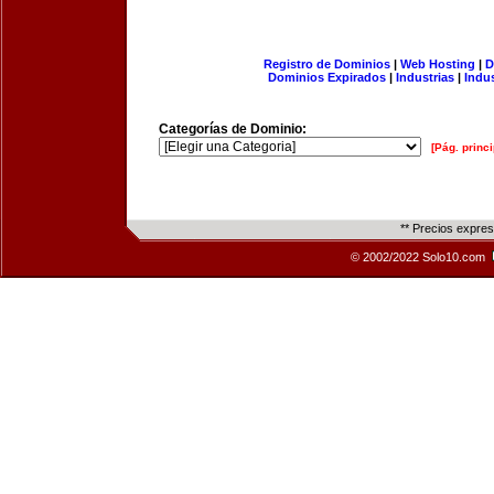
Registro de Dominios
|
Web Hosting
|
D
Dominios Expirados
|
Industrias
|
Indu
Categorías de Dominio:
[Pág. princi
** Precios expre
© 2002/2022 Solo10.com