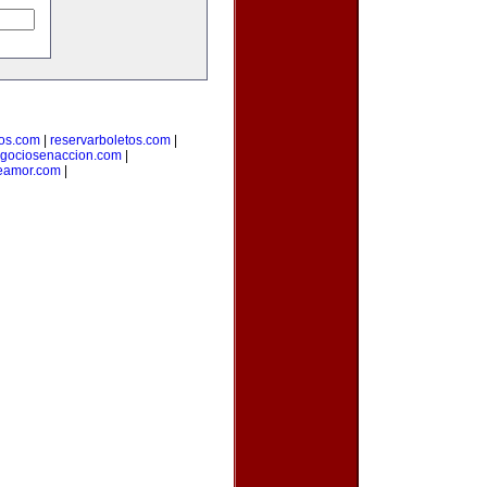
ros.com
|
reservarboletos.com
|
gociosenaccion.com
|
eamor.com
|