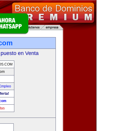
.com
 puesto en Venta
OS.COM
com
 Empleo
ferta!
.com
tas