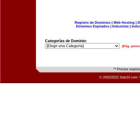
Registro de Dominios
|
Web Hosting
|
D
Dominios Expirados
|
Industrias
|
Indu
Categorías de Dominio:
[Pág. princi
** Precios expre
© 2002/2022 Solo10.com