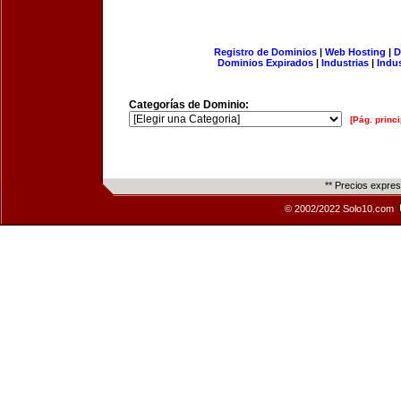
Registro de Dominios
|
Web Hosting
|
D
Dominios Expirados
|
Industrias
|
Indu
Categorías de Dominio:
[Pág. princi
** Precios expre
© 2002/2022 Solo10.com