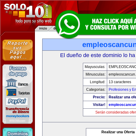
empleoscancu
El dueño de este dominio lo ha
Mayusculas:
EMPLEOSCAN
Minusculas:
empleoscancun
Longitud:
13 caracteres
Categorias:
Profesiones y E
Precio:
Realizar una ofe
Visitar!
empleoscancu
Serán consideradas ofer
Realizar una Oferta