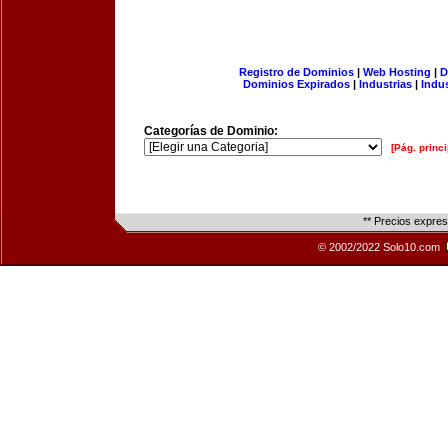
Registro de Dominios
|
Web Hosting
|
D
Dominios Expirados
|
Industrias
|
Indu
Categorías de Dominio:
[Pág. princi
** Precios expre
© 2002/2022 Solo10.com