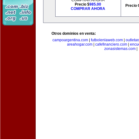
COMPRAR AHORA
Precio $
985.00
Precio 
COMPRAR AHORA
Otros dominios en venta:
campoargentina.com
|
futbolenlaweb.com
|
outleta
areahogar.com
|
cafefinanciero.com
|
encu
zonasistemas.com
|