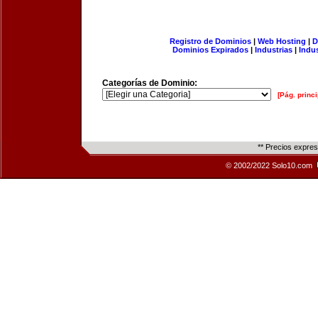
Registro de Dominios
|
Web Hosting
|
D
Dominios Expirados
|
Industrias
|
Indu
Categorías de Dominio:
[Pág. princi
** Precios expre
© 2002/2022 Solo10.com