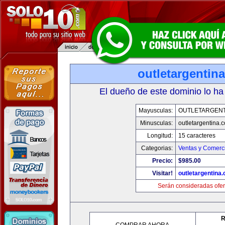
outletargentin
El dueño de este dominio lo ha
Mayusculas:
OUTLETARGENT
Minusculas:
outletargentina.
Longitud:
15 caracteres
Categorias:
Ventas y Comerci
Precio:
$985.00
Visitar!
outletargentina
Serán consideradas ofer
R