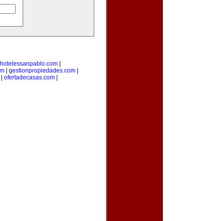
hotelessanpablo.com
|
om
|
gestionpropiedades.com
|
|
ofertadecasas.com
|