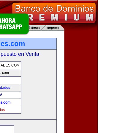
des.com
 puesto en Venta
DADES.COM
s.com
edades
a!
es.com
tas