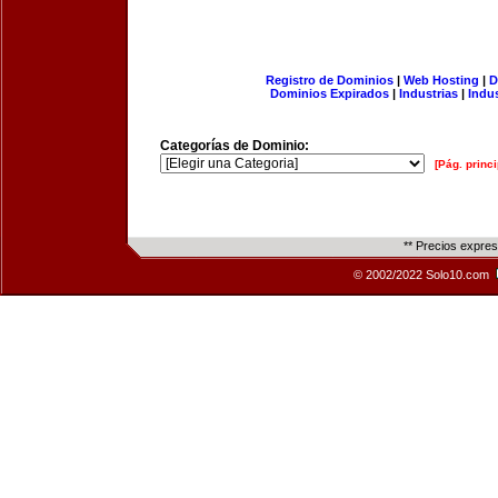
Registro de Dominios
|
Web Hosting
|
D
Dominios Expirados
|
Industrias
|
Indu
Categorías de Dominio:
[Pág. princi
** Precios expre
© 2002/2022 Solo10.com