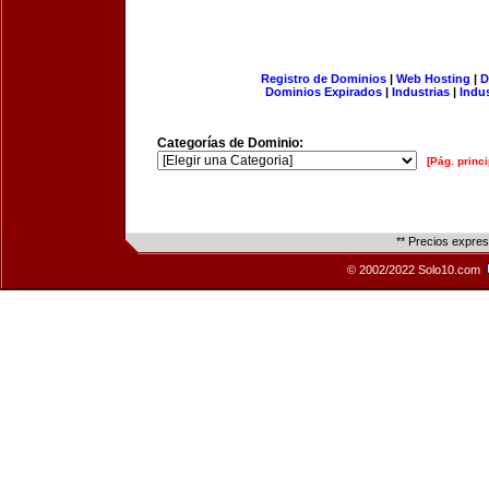
Registro de Dominios
|
Web Hosting
|
D
Dominios Expirados
|
Industrias
|
Indu
Categorías de Dominio:
[Pág. princi
** Precios expre
© 2002/2022 Solo10.com