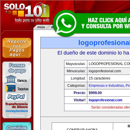
logoprofesiona
El dueño de este dominio lo ha
Mayusculas:
LOGOPROFESIONAL.CO
Minusculas:
logoprofesional.com
Longitud:
15 caracteres
Categorias:
Empresas e Industrias
,
Pr
Precio:
$999.00
Visitar!
logoprofesional.com
Serán consideradas ofer
R