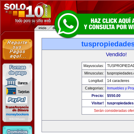
tuspropiedade
Vendido!
Mayusculas:
TUSPROPIEDA
Minusculas:
tuspropiedades
Longitud:
14 caracteres
Categorias:
Inmuebles y Pr
Precio:
$550.00
Visitar!
tuspropiedade
Serán consideradas ofer