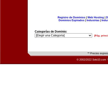
Registro de Dominios
|
Web Hosting
|
D
Dominios Expirados
|
Industrias
|
Indu
Categorías de Dominio:
[Pág. princi
** Precios expre
© 2002/2022 Solo10.com