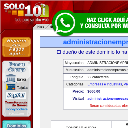
administracionemp
El dueño de este dominio lo ha
Mayusculas:
ADMINISTRACIONEMPR
Minusculas:
administracionempresas.
Longitud:
22 caracteres
Categorias:
Empresas e Industrias
,
Pr
Precio:
$600.00
Visitar!
administracionempresa
Serán consideradas ofer
R