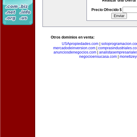
Realizar una Oferta
Precio Ofrecido $
Otros dominios en venta:
USApropiedades.com
|
soloprogramacion.c
mercadodeinversion.com
|
comprasindustriales.c
anunciosdenegocios.com
|
analistasempresariale
negocioensucasa.com
|
monetize