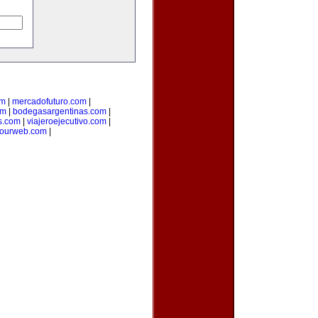
om
|
mercadofuturo.com
|
om
|
bodegasargentinas.com
|
s.com
|
viajeroejecutivo.com
|
yourweb.com
|