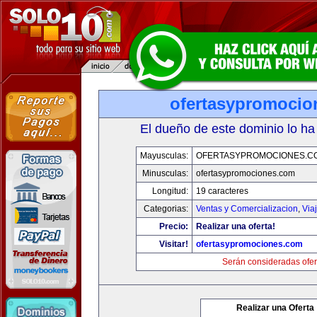
ofertasypromocio
El dueño de este dominio lo ha
Mayusculas:
OFERTASYPROMOCIONES.C
Minusculas:
ofertasypromociones.com
Longitud:
19 caracteres
Categorias:
Ventas y Comercializacion
,
Via
Precio:
Realizar una oferta!
Visitar!
ofertasypromociones.com
Serán consideradas ofer
Realizar una Oferta