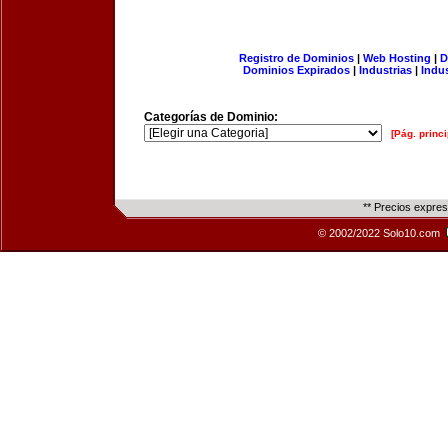
Registro de Dominios
|
Web Hosting
|
D
Dominios Expirados
|
Industrias
|
Indu
Categorías de Dominio:
[Pág. princi
** Precios expre
© 2002/2022 Solo10.com