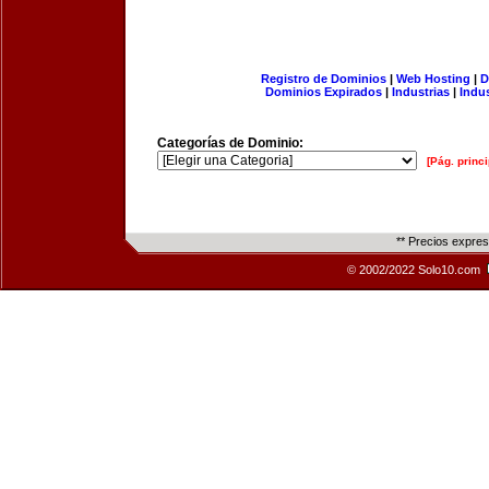
Registro de Dominios
|
Web Hosting
|
D
Dominios Expirados
|
Industrias
|
Indu
Categorías de Dominio:
[Pág. princi
** Precios expre
© 2002/2022 Solo10.com