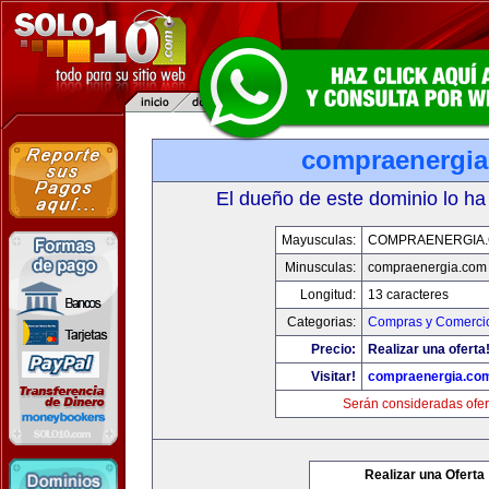
compraenergi
El dueño de este dominio lo ha
Mayusculas:
COMPRAENERGIA
Minusculas:
compraenergia.com
Longitud:
13 caracteres
Categorias:
Compras y Comercio
Precio:
Realizar una oferta
Visitar!
compraenergia.co
Serán consideradas ofer
Realizar una Oferta