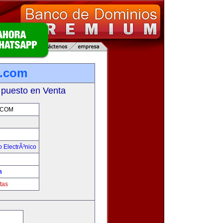
a.com
 puesto en Venta
.COM
 ElectrÃ³nico
!
m
tas