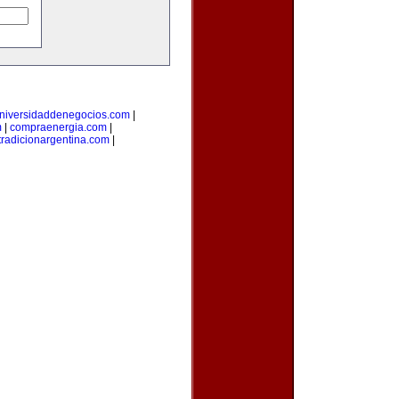
niversidaddenegocios.com
|
m
|
compraenergia.com
|
tradicionargentina.com
|