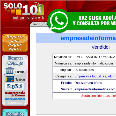
empresadeinforma
Vendido!
Mayusculas:
EMPRESADEINFORMATICA
Minusculas:
empresadeinformatica.com
Longitud:
20 caracteres
Categorias:
Empresas e Industrias
,
Infor
Precio:
Realizar una oferta!
Visitar!
empresadeinformatica.com
Serán consideradas ofer