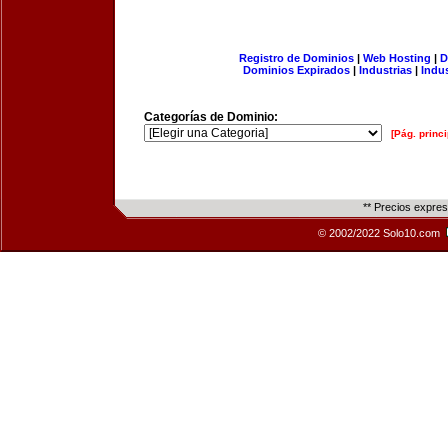
Registro de Dominios
|
Web Hosting
|
D
Dominios Expirados
|
Industrias
|
Indu
Categorías de Dominio:
[Pág. princi
** Precios expre
© 2002/2022 Solo10.com