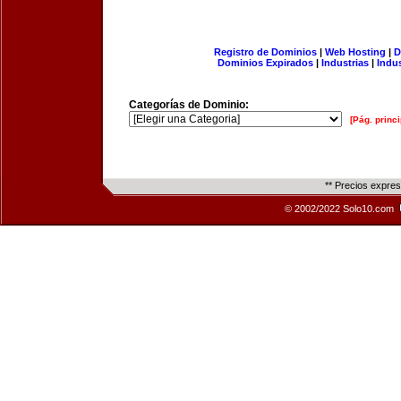
Registro de Dominios
|
Web Hosting
|
D
Dominios Expirados
|
Industrias
|
Indu
Categorías de Dominio:
[Pág. princi
** Precios expre
© 2002/2022 Solo10.com