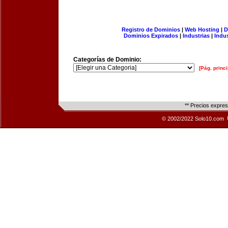
Registro de Dominios
|
Web Hosting
|
D
Dominios Expirados
|
Industrias
|
Indu
Categorías de Dominio:
[Pág. princi
** Precios expre
© 2002/2022 Solo10.com