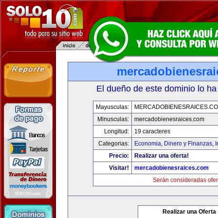
mercadobienesrai
El dueño de este dominio lo ha
Mayusculas:
MERCADOBIENESRAICES.C
Minusculas:
mercadobienesraices.com
Longitud:
19 caracteres
Categorias:
Economia, Dinero y Finanzas
,
Precio:
Realizar una oferta!
Visitar!
mercadobienesraices.com
Serán consideradas ofer
Realizar una Oferta