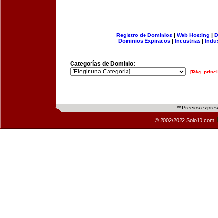
Registro de Dominios
|
Web Hosting
|
D
Dominios Expirados
|
Industrias
|
Indu
Categorías de Dominio:
[Pág. princi
** Precios expre
© 2002/2022 Solo10.com