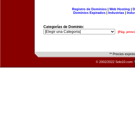
Registro de Dominios
|
Web Hosting
|
D
Dominios Expirados
|
Industrias
|
Indu
Categorías de Dominio:
[Pág. princi
** Precios expre
© 2002/2022 Solo10.com