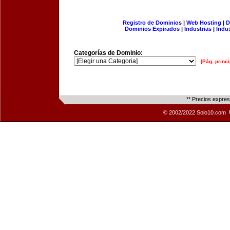
Registro de Dominios
|
Web Hosting
|
D
Dominios Expirados
|
Industrias
|
Indu
Categorías de Dominio:
[Pág. princi
** Precios expre
© 2002/2022 Solo10.com