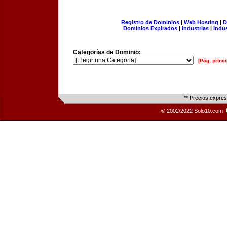
Registro de Dominios
|
Web Hosting
|
D
Dominios Expirados
|
Industrias
|
Indu
Categorías de Dominio:
[Pág. princi
** Precios expre
© 2002/2022 Solo10.com