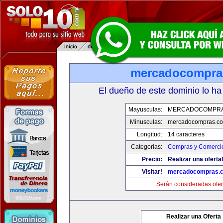
mercadocompra
El dueño de este dominio lo ha
Mayusculas:
MERCADOCOMPRA
Minusculas:
mercadocompras.c
Longitud:
14 caracteres
Categorias:
Compras y Comercio
Precio:
Realizar una oferta
Visitar!
mercadocompras.
Serán consideradas ofer
Realizar una Oferta