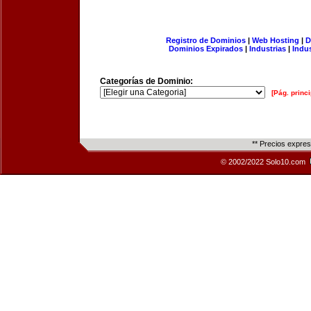
Registro de Dominios
|
Web Hosting
|
D
Dominios Expirados
|
Industrias
|
Indu
Categorías de Dominio:
[Pág. princi
** Precios expre
© 2002/2022 Solo10.com