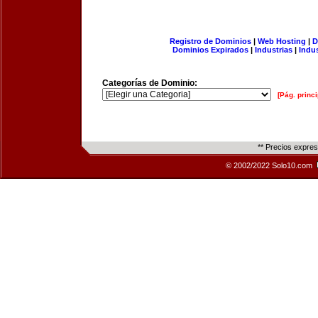
Registro de Dominios
|
Web Hosting
|
D
Dominios Expirados
|
Industrias
|
Indu
Categorías de Dominio:
[Pág. princi
** Precios expre
© 2002/2022 Solo10.com