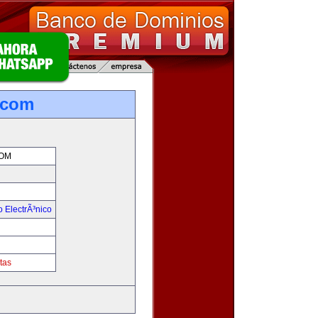
.com
OM
 ElectrÃ³nico
!
tas