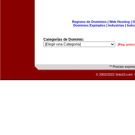
Registro de Dominios
|
Web Hosting
|
D
Dominios Expirados
|
Industrias
|
Indu
Categorías de Dominio:
[Pág. princi
** Precios expre
© 2002/2022 Solo10.com