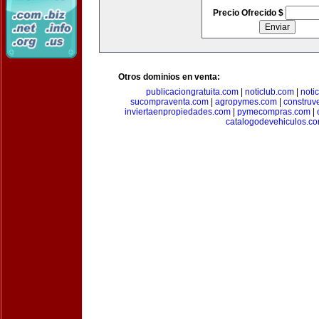
Precio Ofrecido $
Otros dominios en venta:
publicaciongratuita.com
|
noticlub.com
|
noti
sucompraventa.com
|
agropymes.com
|
construv
inviertaenpropiedades.com
|
pymecompras.com
|
catalogodevehiculos.c