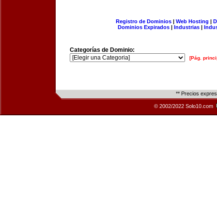
Registro de Dominios
|
Web Hosting
|
D
Dominios Expirados
|
Industrias
|
Indu
Categorías de Dominio:
[Pág. princi
** Precios expre
© 2002/2022 Solo10.com