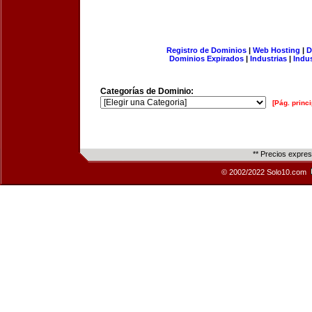
Registro de Dominios
|
Web Hosting
|
D
Dominios Expirados
|
Industrias
|
Indu
Categorías de Dominio:
[Pág. princi
** Precios expre
© 2002/2022 Solo10.com