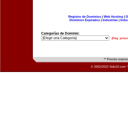
Registro de Dominios
|
Web Hosting
|
D
Dominios Expirados
|
Industrias
|
Indu
Categorías de Dominio:
[Pág. princi
** Precios expre
© 2002/2022 Solo10.com