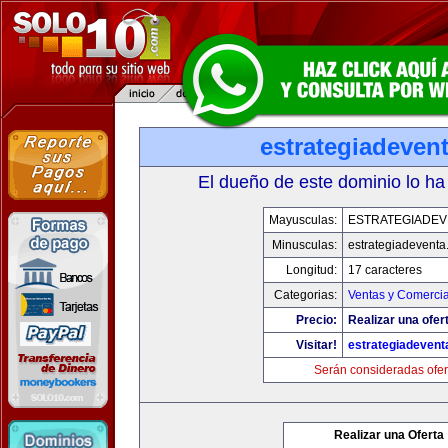
estrategiadeven
El dueño de este dominio lo ha
Mayusculas:
ESTRATEGIADEV
Minusculas:
estrategiadevent
Longitud:
17 caracteres
Categorias:
Ventas y Comercia
Precio:
Realizar una ofer
Visitar!
estrategiadeven
Serán consideradas ofer
Realizar una Oferta