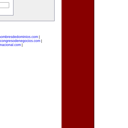
enombresdedominios.com
|
congresodenegocios.com
|
rnacional.com
|