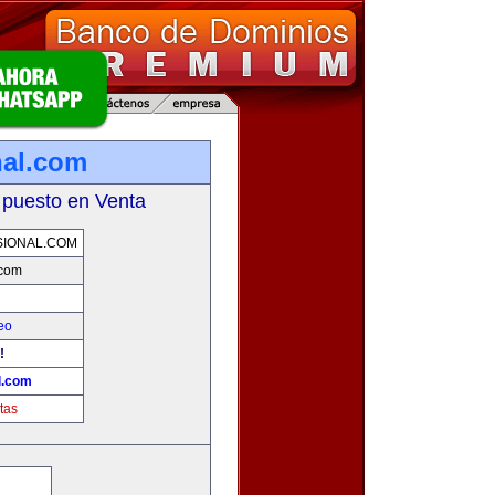
nal.com
 puesto en Venta
IONAL.COM
.com
eo
!
l.com
tas